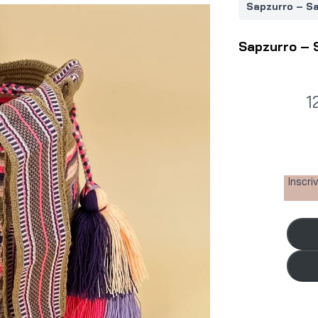
Sapzurro – Sa
Sapzurro – 
N
1
o
w
Inscri