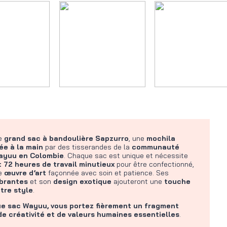
le
grand
sac à bandoulière Sapzurro
, une
mochila
ée à la main
par des tisserandes de la
communauté
ayuu en Colombie
. Chaque sac est unique et nécessite
 72 heures de travail minutieux
pour être confectionné,
le
œuvre d’art
façonnée avec soin et patience. Ses
ibrantes
et son
design exotique
ajouteront une
touche
tre style
.
e sac Wayuu, vous portez fièrement un fragment
 de créativité et de valeurs humaines essentielles
.