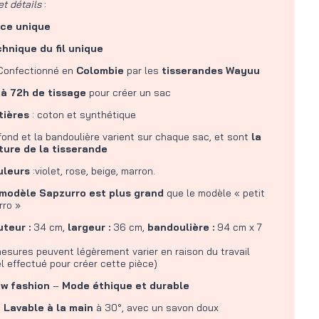
et détails
:
èce unique
chnique du fil unique
Confectionné en
Colombie
par les
tisserandes Wayuu
 à 72h de tissage
pour créer un sac
tières
: coton et synthétique
fond et la bandoulière varient sur chaque sac, et sont
la
ture de la tisserande
uleurs
:violet, rose, beige, marron.
modèle Sapzurro est plus grand
que le modèle « petit
rro »
uteur :
34 cm,
largeur :
36 cm,
bandoulière :
94 cm x 7
esures peuvent légèrement varier en raison du travail
 effectué pour créer cette pièce)
ow fashion
–
Mode éthique et durable
 Lavable à la main
à 30°, avec un savon doux