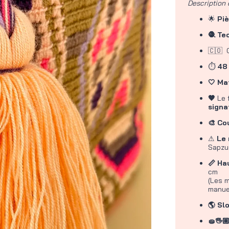
Description 
🌟
Pi
🧶 Te
🇨🇴 
⏱
48
🤍 Ma
🤎
Le 
signa
🎨 Co
⚠
Le 
Sapzu
📏 Ha
cm
(Les m
manuel
🌎 Sl
🧽🖐