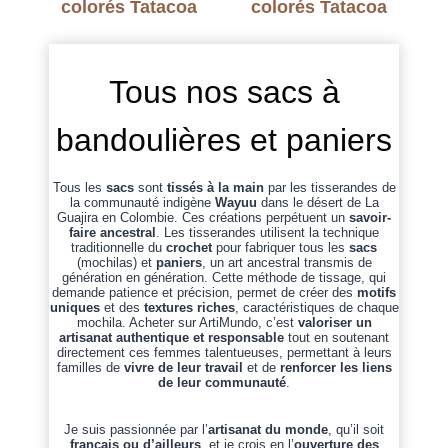
colorés Tatacoa
colorés Tatacoa
Tous nos sacs à
bandoulières et paniers
Tous les
sacs
sont
tissés à la main
par les tisserandes de
la communauté indigène
Wayuu
dans le désert de La
Guajira en Colombie. Ces créations perpétuent un
savoir-
faire ancestral
. Les tisserandes utilisent la technique
traditionnelle du
crochet
pour fabriquer tous les
sacs
(mochilas) et
paniers
, un art ancestral transmis de
génération en génération. Cette méthode de tissage, qui
demande patience et précision, permet de créer des
motifs
uniques
et des
textures riches
, caractéristiques de chaque
mochila. Acheter sur ArtiMundo, c’est
valoriser un
artisanat authentique et responsable
tout en soutenant
directement ces femmes talentueuses, permettant à leurs
familles de
vivre de leur travail
et de
renforcer les liens
de leur communauté
.
Je suis passionnée par l’
artisanat du monde
, qu’il soit
français ou d’ailleurs
, et je crois en l’
ouverture des