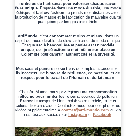
frontières de l’artisanat pour valoriser chaque savoir-
faire unique
. Engagée dans une
mode durable
, une
mode
éthique
et la
slow fashion
, je prends mes distances avec
la production de masse et la fabrication de mauvaise qualité
pratiquées par les gros industriels.
ArtiMundo
, c’est
consommer moins et mieux
, dans un
esprit de mode durable, de slow fashion et de mode éthique.
Chaque
sac à bandoulière et panier
est un
modèle
unique
, que
je sélectionne moi-même sur place en
Colombie
pour garantir l’
authenticité et la diversité.
Mes sacs et paniers
ne sont pas de simples accessoires :
ils incarnent une
histoire de résilience
, de
passion
, et
de
respect pour le travail de l’Humain et du fait main
.
Chez ArtiMundo, nous privilégions
une consommation
réfléchie pour limiter les retours
, sources de pollution.
Prenez le temps
de bien choisir votre modèle, taille et
coloris. Besoin d’aide ? Contactez-nous pour des photos ou
vidéos supplémentaires à
contact@arti-mundo.com
ou via
nos réseaux sociaux sur
Instagram
et
Facebook
.