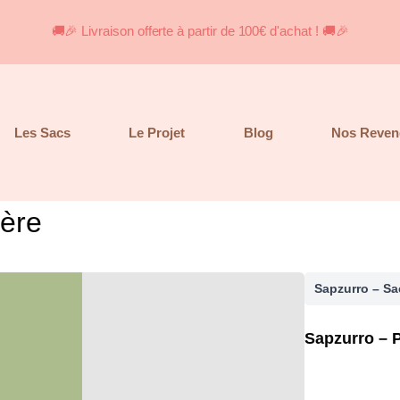
🚚🎉 Livraison offerte à partir de 100€ d'achat ! 🚚🎉
Les Sacs
Le Projet
Blog
Nos Reven
ière
Sapzurro – Sa
Sapzurro – P