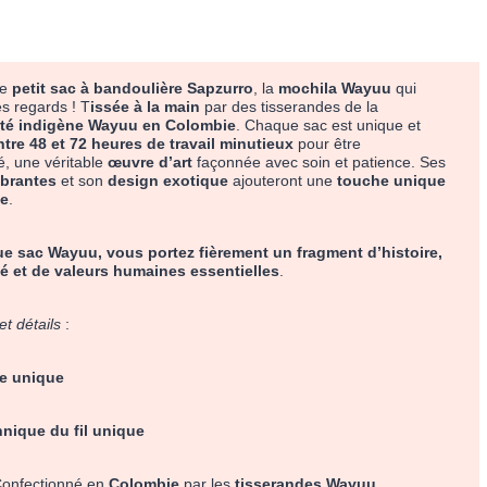
le
petit sac à bandoulière
Sapzurro
, la
mochila Wayuu
qui
les regards ! T
issée à la main
par des tisserandes de la
é indigène Wayuu en Colombie
. Chaque sac est unique et
ntre 48 et 72 heures de travail minutieux
pour être
é, une véritable
œuvre d’art
façonnée avec soin et patience. Ses
ibrantes
et son
design exotique
ajouteront une
touche unique
le
.
e sac Wayuu, vous portez fièrement un fragment d’histoire,
té et de valeurs humaines essentielles
.
et détails
:
e unique
hnique du fil unique
onfectionné en
Colombie
par les
tisserandes Wayuu