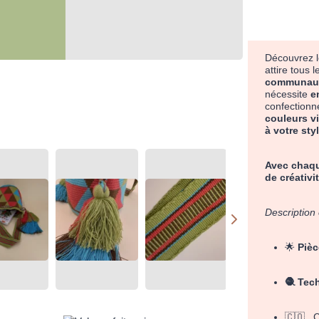
Découvrez 
attire tous 
communaut
nécessite
e
confectionn
couleurs v
à votre sty
Avec chaqu
de créativi
Description 
🌟
Pièc
🧶 Tec
🇨🇴 C