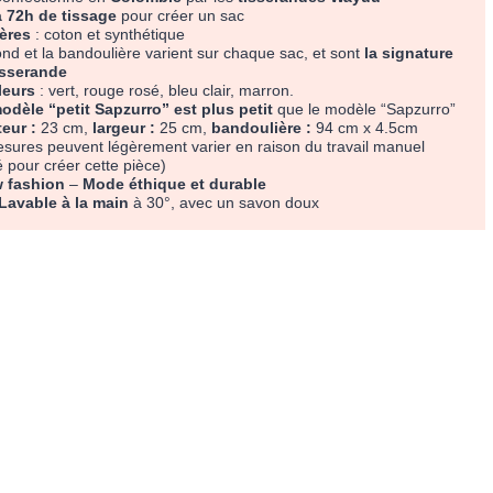
à 72h de tissage
pour créer un sac
ières
: coton et synthétique
ond et la bandoulière varient sur chaque sac, et sont
la signature
isserande
leurs
: vert, rouge rosé, bleu clair, marron.
odèle “petit Sapzurro” est plus petit
que le modèle “Sapzurro”
eur :
23 cm,
largeur :
25 cm,
bandoulière :
94 cm x 4.5cm
sures peuvent légèrement varier en raison du travail manuel
é pour créer cette pièce)
w fashion
–
Mode éthique et durable
 Lavable à la main
à 30°, avec un savon doux