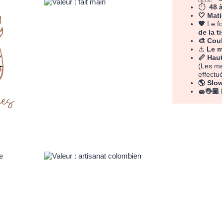
⏱
48 
🤍 Mat
🤎
Le f
de la t
🎨 Cou
⚠
Le m
📏 Haut
(Les me
effectu
🌎 Slo
🧽🖐🏽