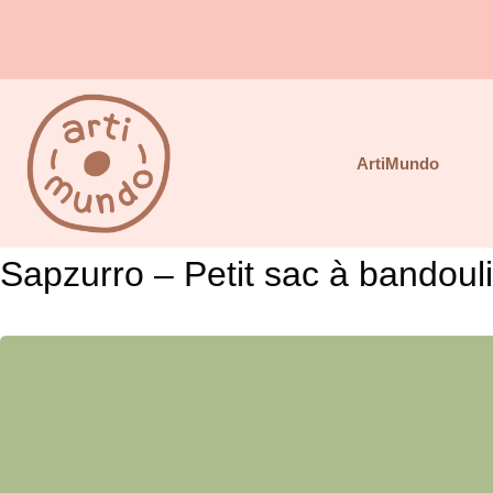
Aller
au
contenu
ArtiMundo
Sapzurro – Petit sac à bandoul