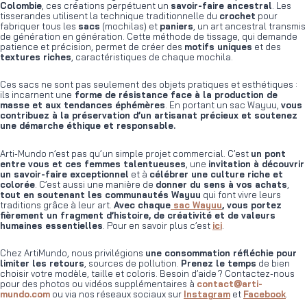
Colombie
, ces créations perpétuent un
savoir-faire ancestral
. Les
tisserandes utilisent la technique traditionnelle du
crochet
pour
fabriquer tous les
sacs
(mochilas) et
paniers
, un art ancestral transmis
de génération en génération. Cette méthode de tissage, qui demande
patience et précision, permet de créer des
motifs uniques
et des
textures riches
, caractéristiques de chaque mochila.
Ces sacs ne sont pas seulement des objets pratiques et esthétiques :
ils incarnent une
forme de résistance face à la production de
masse et aux tendances éphémères
. En portant un sac Wayuu,
vous
contribuez à la préservation d’un artisanat précieux et soutenez
une démarche éthique et responsable.
Arti-Mundo n’est pas qu’un simple projet commercial. C’est
un pont
entre vous et ces femmes talentueuses
, une
invitation à découvrir
un savoir-faire exceptionnel
et à
célébrer une culture riche et
colorée
. C’est aussi une manière de
donner du sens à vos achats
,
tout en soutenant les communautés Wayuu
qui font vivre leurs
traditions grâce à leur art.
Avec chaque
sac Wayuu
, vous portez
fièrement un fragment d’histoire, de créativité et de valeurs
humaines essentielles
. Pour en savoir plus c’est
ici
.
Chez ArtiMundo, nous privilégions
une consommation réfléchie pour
limiter les retours
, sources de pollution.
Prenez le temps
de bien
choisir votre modèle, taille et coloris. Besoin d’aide ? Contactez-nous
pour des photos ou vidéos supplémentaires à
contact@arti-
mundo.com
ou via nos réseaux sociaux sur
Instagram
et
Facebook
.