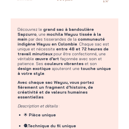
Découvrez le
grand
sac à bandoulière
Sapzurro
, une
mochila Wayuu tissée à la
main
par des tisserandes de la
communauté
indigène Wayuu en Colombie
. Chaque sac est
unique et nécessite
entre 48 et 72 heures de
travail minutieux
pour être confectionné, une
véritable
œuvre d’art
façonnée avec soin et
patience. Ses
couleurs vibrantes
et son
design exotique
ajouteront une
touche unique
à votre style
.
Avec chaque sac Wayuu, vous portez
fièrement un fragment d’histoire, de
créativité et de valeurs humaines
essentielles
.
Description et détails
:
🌟
Pièce unique
🧶Technique du fil unique