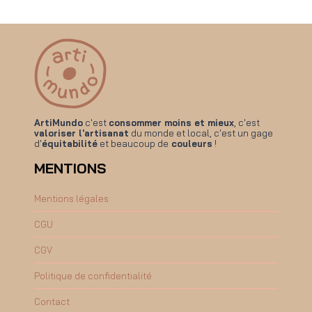
ArtiMundo
c'est
consommer moins et mieux
, c'est
valoriser l'artisanat
du monde et local, c'est un gage
d'
équitabilité
et beaucoup de
couleurs
!
MENTIONS
Mentions légales
CGU
CGV
Politique de confidentialité
Contact