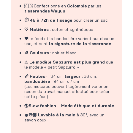
🇨🇴 Confectionné en
Colombie
par les
tisserandes Wayuu
⏱
48 à 72h de tissage
pour créer un sac
🤍 Matières
: coton et synthétique
🤎
Le fond et la bandoulière varient sur chaque
sac, et sont
la signature de la tisserande
🎨 Couleurs
: noir et blanc
⚠
Le modèle Sapzurro est plus grand
que
le modèle « petit Sapzurro »
📏 Hauteur :
34 cm,
largeur :
36 cm,
bandoulière :
94 cm x 7 cm
(Les mesures peuvent légèrement varier en
raison du travail manuel effectué pour créer
cette pièce)
🌎Slow fashion
–
Mode éthique et durable
🧽🖐🏽 Lavable à la main
à 30°, avec un
savon doux