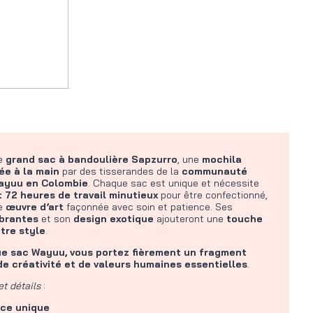
le
grand
sac à bandoulière Sapzurro
, une
mochila
ée à la main
par des tisserandes de la
communauté
ayuu en Colombie
. Chaque sac est unique et nécessite
 72 heures de travail minutieux
pour être confectionné,
le
œuvre d’art
façonnée avec soin et patience. Ses
ibrantes
et son
design exotique
ajouteront une
touche
tre style
.
e sac Wayuu, vous portez fièrement un fragment
 de créativité et de valeurs humaines essentielles
.
et détails
:
èce unique