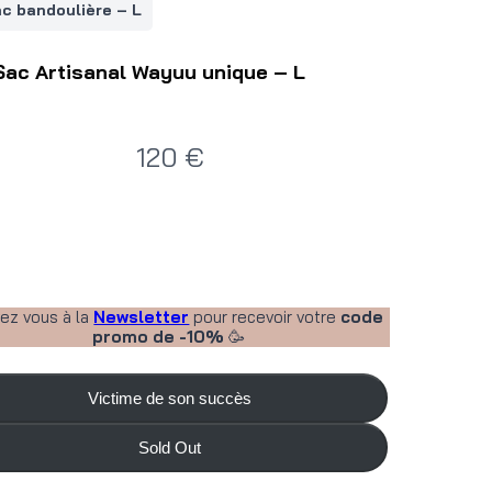
c bandoulière – L
Sac Artisanal Wayuu unique – L
N
120 €
o
w
vez vous à la
Newsletter
pour recevoir votre
code
promo de -10%
🥳
Victime de son succès
Sold Out