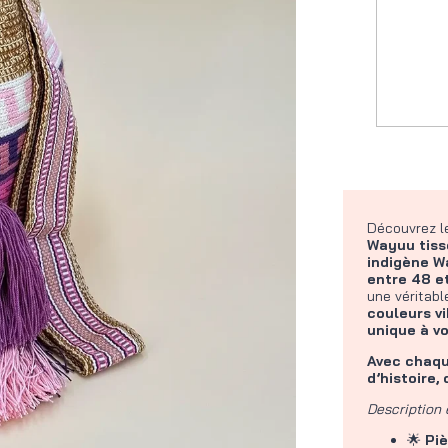
Découvrez 
Wayuu tiss
indigène W
entre 48 et
une véritab
couleurs v
unique à vo
Avec chaqu
d’histoire,
Description 
🌟
Pi