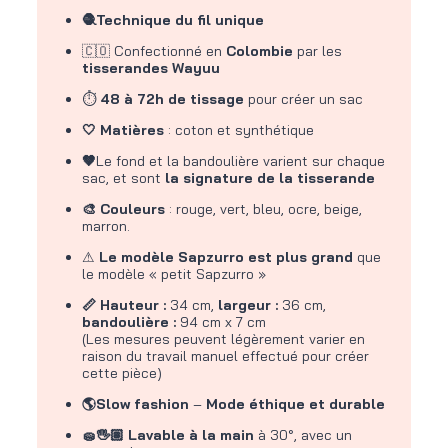
🧶Technique du fil unique
🇨🇴 Confectionné en
Colombie
par les
tisserandes Wayuu
⏱
48 à 72h de tissage
pour créer un sac
🤍 Matières
: coton et synthétique
🤎
Le fond et la bandoulière varient sur chaque
sac, et sont
la signature de la tisserande
🎨 Couleurs
: rouge, vert, bleu, ocre, beige,
marron.
⚠
Le modèle Sapzurro est plus grand
que
le modèle « petit Sapzurro »
📏 Hauteur :
34 cm,
largeur :
36 cm,
bandoulière :
94 cm x 7 cm
(Les mesures peuvent légèrement varier en
raison du travail manuel effectué pour créer
cette pièce)
🌎Slow fashion
–
Mode éthique et durable
🧽🖐🏽 Lavable à la main
à 30°, avec un