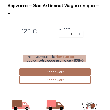
Sapzurro – Sac Artisanal Wayuu unique –
L
Quantity
N
120 €
o
w
Inscrivez vous à la
Newsletter
pour
recevoir votre
code promo de -10%
🥳
Add to Cart
Add to Cart