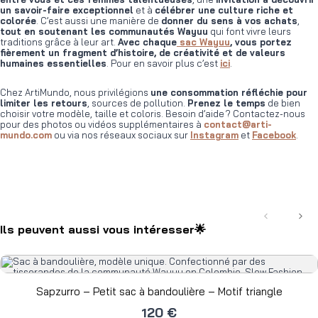
un savoir-faire exceptionnel
et à
célébrer une culture riche et
colorée
. C’est aussi une manière de
donner du sens à vos achats
,
tout en soutenant les communautés Wayuu
qui font vivre leurs
traditions grâce à leur art.
Avec chaque
sac Wayuu
, vous portez
fièrement un fragment d’histoire, de créativité et de valeurs
humaines essentielles
. Pour en savoir plus c’est
ici
.
Chez ArtiMundo, nous privilégions
une consommation réfléchie pour
limiter les retours
, sources de pollution.
Prenez le temps
de bien
choisir votre modèle, taille et coloris. Besoin d’aide ? Contactez-nous
pour des photos ou vidéos supplémentaires à
contact@arti-
mundo.com
ou via nos réseaux sociaux sur
Instagram
et
Facebook
.
Précédent
Suiv
Ils peuvent aussi vous intéresser🌟
Sapzurro – Petit sac à bandoulière – Motif triangle
120 €