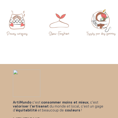
ArtiMundo
c'est
consommer moins et mieux
, c'est
valoriser l'artisanat
du monde et local, c'est un gage
d'
équitabilité
et beaucoup de
couleurs
!