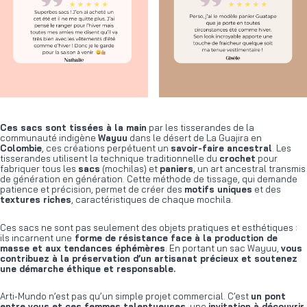
Ces sacs sont tissées à la main
par les tisserandes de la
communauté indigène
Wayuu
dans le désert de La Guajira en
Colombie
, ces créations perpétuent un
savoir-faire ancestral
. Les
tisserandes utilisent la technique traditionnelle du
crochet
pour
fabriquer tous les
sacs
(mochilas) et
paniers
, un art ancestral transmis
de génération en génération. Cette méthode de tissage, qui demande
patience et précision, permet de créer des
motifs uniques
et des
textures riches
, caractéristiques de chaque mochila.
Ces sacs ne sont pas seulement des objets pratiques et esthétiques :
ils incarnent une
forme de résistance face à la production de
masse et aux tendances éphémères
. En portant un sac Wayuu,
vous
contribuez à la préservation d’un artisanat précieux et soutenez
une démarche éthique et responsable.
Arti-Mundo n’est pas qu’un simple projet commercial. C’est
un pont
entre vous et ces femmes talentueuses
, une
invitation à découvrir