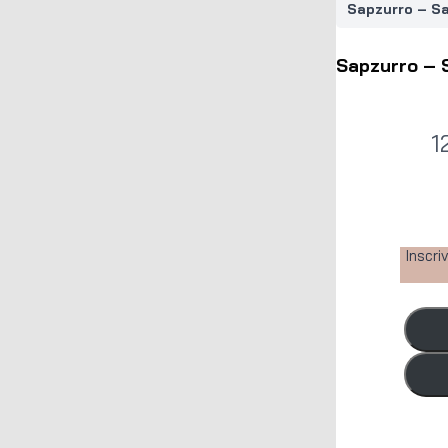
Sapzurro – Sa
Sapzurro – 
N
1
o
w
Inscri