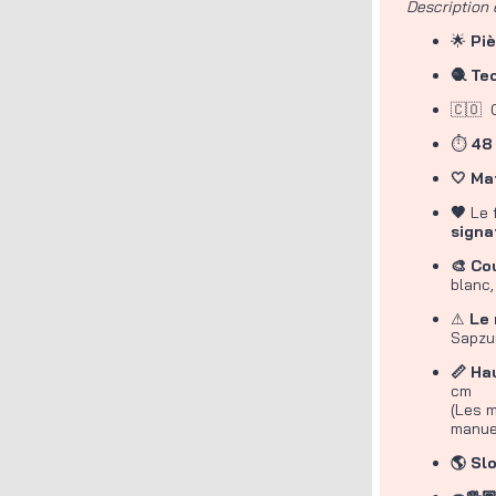
Description 
🌟
Pi
🧶 Te
🇨🇴 
⏱
48
🤍 Ma
🤎
Le 
signa
🎨 Co
blanc,
⚠
Le 
Sapzu
📏 Ha
cm
(Les m
manuel
🌎 Sl