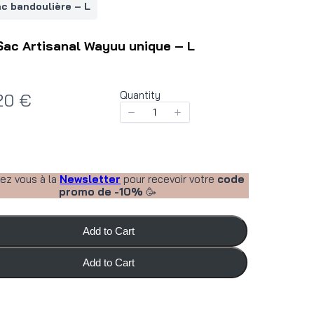
c bandoulière – L
Sac Artisanal Wayuu unique – L
Quantity
20 €
vez vous à la
Newsletter
pour recevoir votre
code
promo de -10%
🥳
Add to Cart
Add to Cart