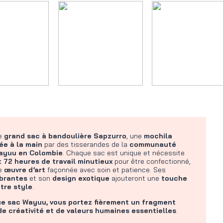
le
grand
sac à bandoulière Sapzurro
, une
mochila
ée à la main
par des tisserandes de la
communauté
ayuu en Colombie
. Chaque sac est unique et nécessite
 72 heures de travail minutieux
pour être confectionné,
le
œuvre d’art
façonnée avec soin et patience. Ses
ibrantes
et son
design exotique
ajouteront une
touche
tre style
.
e sac Wayuu, vous portez fièrement un fragment
 de créativité et de valeurs humaines essentielles
.