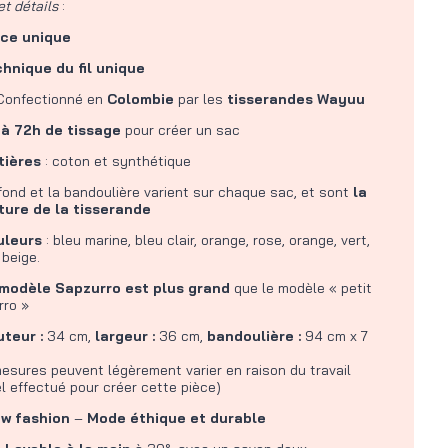
et détails
:
èce unique
chnique du fil unique
Confectionné en
Colombie
par les
tisserandes Wayuu
 à 72h de tissage
pour créer un sac
tières
: coton et synthétique
fond et la bandoulière varient sur chaque sac, et sont
la
ture de la tisserande
uleurs
: bleu marine, bleu clair, orange, rose, orange, vert,
 beige.
modèle Sapzurro est plus grand
que le modèle « petit
rro »
uteur :
34 cm,
largeur :
36 cm,
bandoulière :
94 cm x 7
esures peuvent légèrement varier en raison du travail
 effectué pour créer cette pièce)
ow fashion
–
Mode éthique et durable