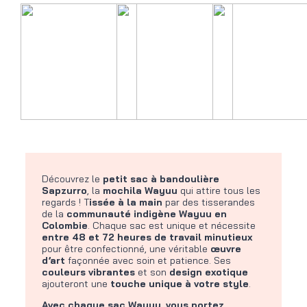
Découvrez le
petit sac à bandoulière
Sapzurro
, la
mochila Wayuu
qui attire tous les
regards ! T
issée à la main
par des tisserandes
de la
communauté indigène Wayuu en
Colombie
. Chaque sac est unique et nécessite
entre 48 et 72 heures de travail minutieux
pour être confectionné, une véritable
œuvre
d’art
façonnée avec soin et patience. Ses
couleurs vibrantes
et son
design exotique
ajouteront une
touche unique à votre style
.
Avec chaque sac Wayuu, vous portez