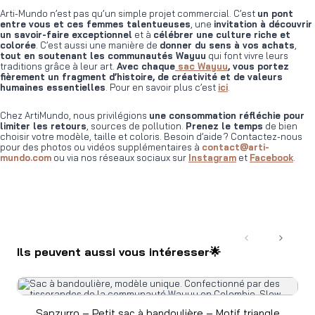
Arti-Mundo n’est pas qu’un simple projet commercial. C’est
un pont
entre vous et ces femmes talentueuses
, une
invitation à découvrir
un savoir-faire exceptionnel
et à
célébrer une culture riche et
colorée
. C’est aussi une manière de
donner du sens à vos achats
,
tout en soutenant les communautés Wayuu
qui font vivre leurs
traditions grâce à leur art.
Avec chaque
sac Wayuu
, vous portez
fièrement un fragment d’histoire, de créativité et de valeurs
humaines essentielles
. Pour en savoir plus c’est
ici
.
Chez ArtiMundo, nous privilégions
une consommation réfléchie pour
limiter les retours
, sources de pollution.
Prenez le temps
de bien
choisir votre modèle, taille et coloris. Besoin d’aide ? Contactez-nous
pour des photos ou vidéos supplémentaires à
contact@arti-
mundo.com
ou via nos réseaux sociaux sur
Instagram
et
Facebook
.
Précédent
Suivant
Ils peuvent aussi vous intéresser🌟
Sapzurro – Petit sac à bandoulière – Motif triangle