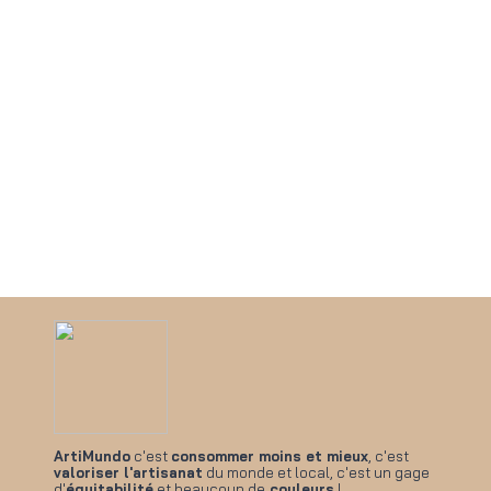
ArtiMundo
c'est
consommer moins et mieux
, c'est
valoriser l'artisanat
du monde et local, c'est un gage
d'
équitabilité
et beaucoup de
couleurs
!