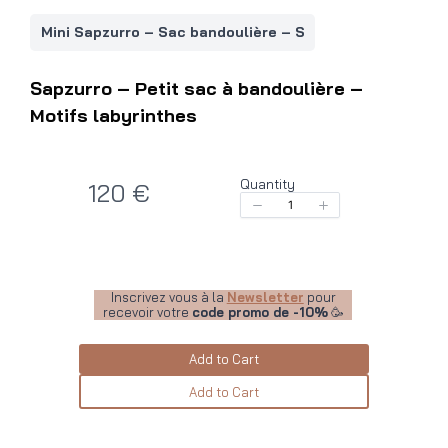
Mini Sapzurro – Sac bandoulière – S
Sapzurro – Petit sac à bandoulière –
Motifs labyrinthes
Quantity
N
120 €
o
w
Inscrivez vous à la
Newsletter
pour
recevoir votre
code promo de -10%
🥳
Add to Cart
Add to Cart