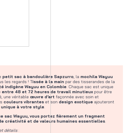
le
petit sac à bandoulière
Sapzurro
, la
mochila Wayuu
us les regards ! T
issée à la main
par des tisserandes de la
é indigène Wayuu en Colombie
. Chaque sac est unique
e
entre 48 et 72 heures de travail minutieux
pour être
é, une véritable
œuvre d’art
façonnée avec soin et
es
couleurs vibrantes
et son
design exotique
ajouteront
unique à votre style
.
e sac Wayuu, vous portez fièrement un fragment
 de créativité et de valeurs humaines essentielles
.
et détails
: