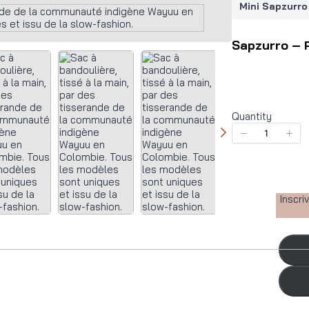
Mini Sapzurro
Sapzurro – P
Quantity
Inscri