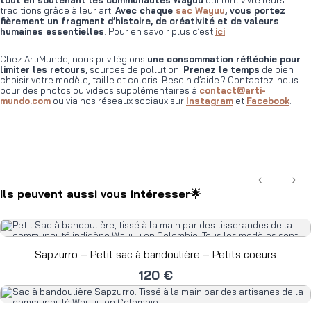
traditions grâce à leur art.
Avec chaque
sac Wayuu
, vous portez
fièrement un fragment d’histoire, de créativité et de valeurs
humaines essentielles
. Pour en savoir plus c’est
ici
.
Chez ArtiMundo, nous privilégions
une consommation réfléchie pour
limiter les retours
, sources de pollution.
Prenez le temps
de bien
choisir votre modèle, taille et coloris. Besoin d’aide ? Contactez-nous
pour des photos ou vidéos supplémentaires à
contact@arti-
mundo.com
ou via nos réseaux sociaux sur
Instagram
et
Facebook
.
Précédent
Suiv
Ils peuvent aussi vous intéresser🌟
Sapzurro – Petit sac à bandoulière – Petits coeurs
120 €