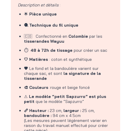
Description et détails
:
🌟
Pièce unique
🧶 Technique du fil unique
🇨🇴 Confectionné en
Colombie
par les
tisserandes Wayuu
⏱
48 à 72h de tissage
pour créer un sac
🤍 Matières
: coton et synthétique
🤎
Le fond et la bandoulière varient sur
chaque sac, et sont
la signature de la
tisserande
🎨 Couleurs
:rouge et beige foncé
⚠
Le modèle “petit Sapzurro” est plus
petit
que le modèle “Sapzurro”
📏 Hauteur :
23 cm,
largeur :
25 cm,
bandoulière :
94 cm x 4.5cm
(Les mesures peuvent légèrement varier en
raison du travail manuel effectué pour créer
cette pièce)