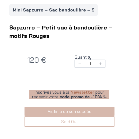
Mini Sapzurro – Sac bandoulière – S
Sapzurro – Petit sac à bandoulière –
motifs Rouges
Quantity
N
120 €
o
w
Inscrivez vous à la
Newsletter
pour
recevoir votre
code promo de -10%
🥳
Victime de son succès
Sold Out