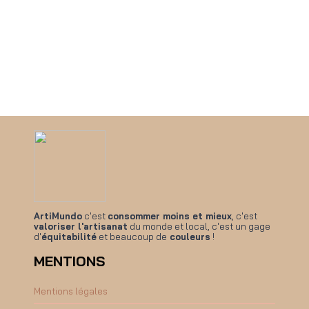
ArtiMundo
c'est
consommer moins et mieux
, c'est
valoriser l'artisanat
du monde et local, c'est un gage
d'
équitabilité
et beaucoup de
couleurs
!
MENTIONS
Mentions légales