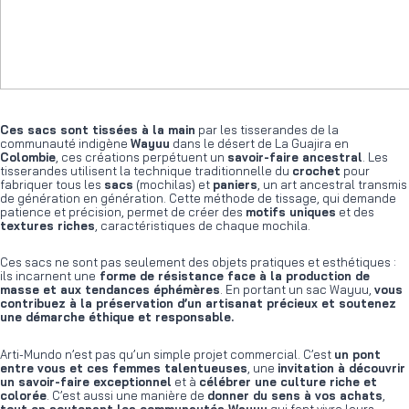
Ces sacs sont tissées à la main
par les tisserandes de la
communauté indigène
Wayuu
dans le désert de La Guajira en
Colombie
, ces créations perpétuent un
savoir-faire ancestral
. Les
tisserandes utilisent la technique traditionnelle du
crochet
pour
fabriquer tous les
sacs
(mochilas) et
paniers
, un art ancestral transmis
de génération en génération. Cette méthode de tissage, qui demande
patience et précision, permet de créer des
motifs uniques
et des
textures riches
, caractéristiques de chaque mochila.
Ces sacs ne sont pas seulement des objets pratiques et esthétiques :
ils incarnent une
forme de résistance face à la production de
masse et aux tendances éphémères
. En portant un sac Wayuu,
vous
contribuez à la préservation d’un artisanat précieux et soutenez
une démarche éthique et responsable.
Arti-Mundo n’est pas qu’un simple projet commercial. C’est
un pont
entre vous et ces femmes talentueuses
, une
invitation à découvrir
un savoir-faire exceptionnel
et à
célébrer une culture riche et
colorée
. C’est aussi une manière de
donner du sens à vos achats
,
tout en soutenant les communautés Wayuu
qui font vivre leurs